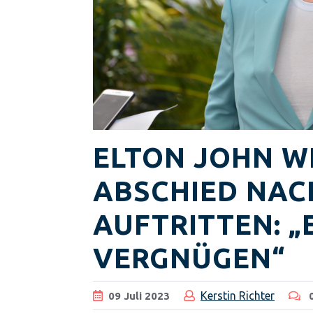
ELTON JOHN W
ABSCHIED NACH
AUFTRITTEN: „
VERGNÜGEN“
Kerstin Richter
09
Juli
2023
0